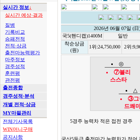
실시간 정보
↓
실시간 예상·결과
질병
2026년 06월 07일 
기록비교
국5(핸디캡)1400M
일반
승패전적
착순상금
전적·상금
1위:
24,750,000
2위:
9,9
(원)
출전마능력평가
마주정보
◎
경주성적
⑦블리
훈련평
스스타
관전평
출전종합
△
경주성적·분석
③그
개별 전적·상금
드쾌
MY마필관리
5경주 능력차 적은 접전 경주
전체기사목록
WIN머니구매
공지사항
국산5등급 출전마간 능력차가 적어 접