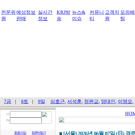
전문위
예상정보
실시간
KRJ방
뉴스&
커뮤니
고객지
모의베
원
판매
정보
송
이슈
티
원
팅
7금
|
8토
|
9일
심호근
,
서석훈
,
정완교
,
양대인
,
이영오
,
HO
I D
PW
■ [서울] 2026년 06월 07일 (日) 경
회원가입
ID/PW찾기