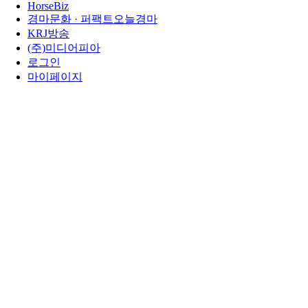
HorseBiz
경마문화 · 퍼팩트오늘경마
KRJ방송
(주)미디어피아
로그인
마이페이지