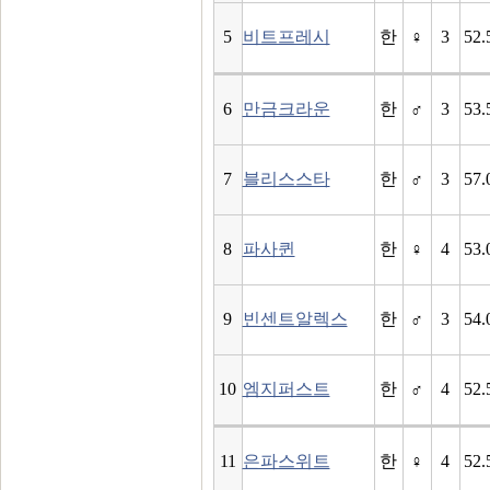
5
비트프레시
한
♀
3
52.
6
만금크라운
한
♂
3
53.
7
블리스스타
한
♂
3
57.
8
파사퀸
한
♀
4
53.
9
빈센트알렉스
한
♂
3
54.
10
엠지퍼스트
한
♂
4
52.
11
은파스위트
한
♀
4
52.