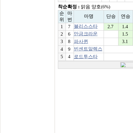
착순확정 :
맑음 양호(6%)
순
마
마명
단승
연승
위
번
블리스스타
1
7
2.7
1.4
만금크라운
2
6
1.5
3
8
파사퀸
3.1
빈센트알렉스
4
9
5
4
로드투스타