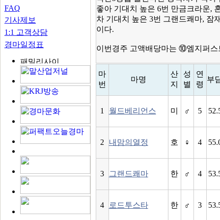
FAQ
좋아 기대치 높은 6번 만금크라운, 혼
차 기대치 높은 3번 그랜드쾌마, 잠
기사제보
이다.
1:1 고객상담
경마일정표
이번경주 고액배당마는 ⑩엠지퍼스트
마
산
성
연
마명
부
번
지
별
령
1
월드베리언스
미
♂
5
52.
2
내맘의열정
호
♀
4
55.
3
그랜드쾌마
한
♂
4
53.
4
로드투스타
한
♂
3
53.