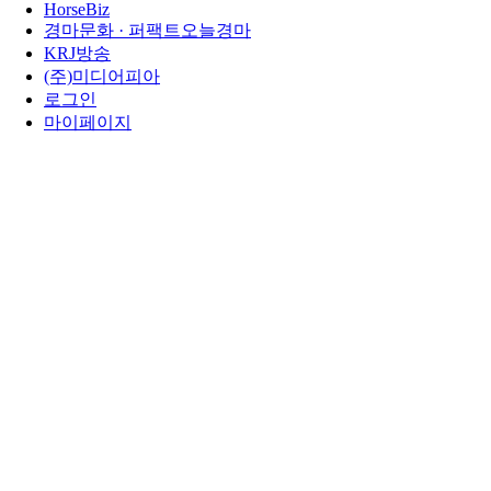
HorseBiz
경마문화 · 퍼팩트오늘경마
KRJ방송
(주)미디어피아
로그인
마이페이지