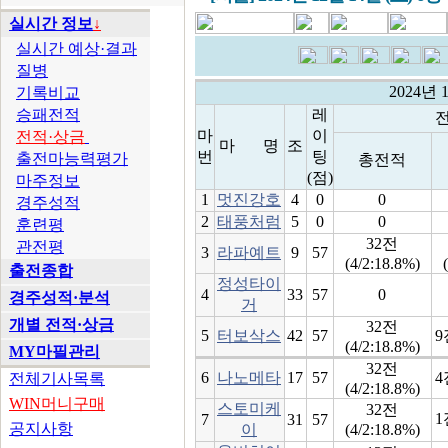
실시간 정보
↓
실시간 예상·결과
질병
2024년 
기록비교
승패전적
레
전
마
이
전적·상금
마 명
조
번
팅
출전마능력평가
총전적
(점)
마주정보
1
멋진강호
4
0
0
경주성적
2
태풍처럼
5
0
0
훈련평
32전
관전평
3
라파예트
9
57
(4/2:18.8%)
출전종합
정성타이
4
33
57
0
경주성적·분석
거
개별 전적·상금
32전
5
터보삭스
42
57
9
(4/2:18.8%)
MY마필관리
32전
6
나노메타
17
57
4
전체기사목록
(4/2:18.8%)
WIN머니구매
스토미케
32전
1
7
31
57
공지사항
이
(4/2:18.8%)