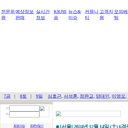
전문위
예상정보
실시간
KRJ방
뉴스&
커뮤니
고객지
모의베
원
판매
정보
송
이슈
티
원
팅
7금
|
8토
|
9일
심호근
,
서석훈
,
정완교
,
양대인
,
이영오
,
I D
PW
■ [서울] 2024년 12월 14일 (土) 6
회원가입
ID/PW찾기