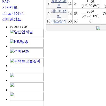
용비히어
13전
FAQ
8
11
54
로
(1/3:30.8%)
기사제보
네이비캡
20전
1:1 고객상담
7
9
14
63
틴
(2/3:25.0%)
경마일정표
10
미스찰리
50
63
0