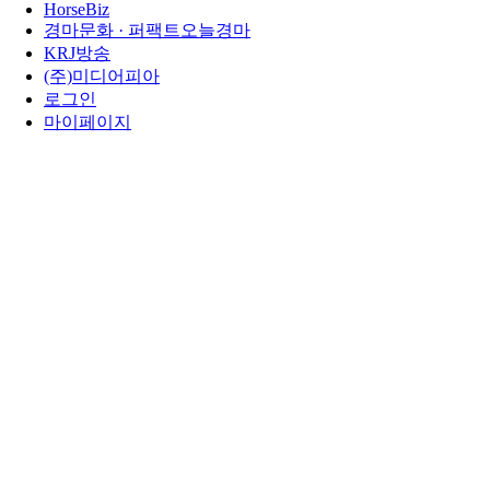
HorseBiz
경마문화 · 퍼팩트오늘경마
KRJ방송
(주)미디어피아
로그인
마이페이지