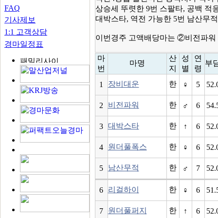
FAQ
상승세 뚜렷한 9번 스팔타, 공백 적응
대박스타, 역전 가능한 5번 남산무적
기사제보
1:1 고객상담
이번경주 고액배당마는 ②비전파워 
경마일정표
마
산
성
연
마명
부
번
지
별
령
장비대운
한
1
♀
5
52.
비전파워
한
2
♂
6
54.
대박스타
한
3
↑
6
52.
원더풀폭스
한
4
♀
6
52.
남산무적
한
5
♂
7
52.
리걸하이
한
6
♀
6
51.
원더풀퍼지
한
7
↑
6
52.