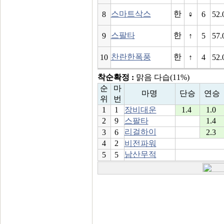
스마트삭스
한
8
♀
6
52.
스팔타
한
9
↑
5
57.
찬란한폭풍
한
10
↑
4
52.
착순확정 :
맑음 다습(11%)
순
마
마명
단승
연승
위
번
1
1
장비대운
1.4
1.0
2
9
스팔타
1.4
리걸하이
3
6
2.3
4
2
비전파워
남산무적
5
5