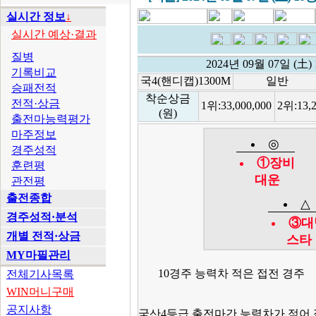
실시간 정보
↓
실시간 예상·결과
질병
2024년 09월 07일 (
기록비교
국4(핸디캡)1300M
일반
승패전적
착순상금
전적·상금
1위:
33,000,000
2위:
13,
(원)
출전마능력평가
마주정보
◎
경주성적
①장비
훈련평
대운
관전평
출전종합
△
경주성적·분석
③대
개별 전적·상금
스타
MY마필관리
10경주 능력차 적은 접전 경주
전체기사목록
WIN머니구매
공지사항
국산4등급 출전마간 능력차가 적어 