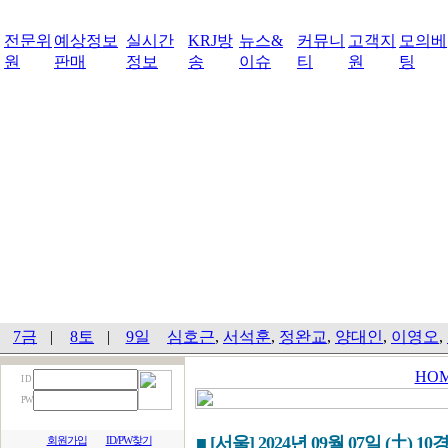
전문위
예상정보
실시간
KRJ방
뉴스&
커뮤니
고객지
모의베
원
판매
정보
송
이슈
티
원
팅
7금
|
8토
|
9일
심호근
,
서석훈
,
정완교
,
양대인
,
이영오
,
HO
I D
PW
■ [서울] 2024년 09월 07일 (土) 10
회원가입
ID/PW찾기