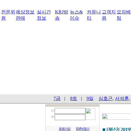
전문위
예상정보
실시간
KRJ방
뉴스&
커뮤니
고객지
모의베
원
판매
정보
송
이슈
티
원
팅
7금
|
8토
|
9일
심호근
,
서석훈
I D
PW
■ [부산] 201
회원가입
ID/PW찾기