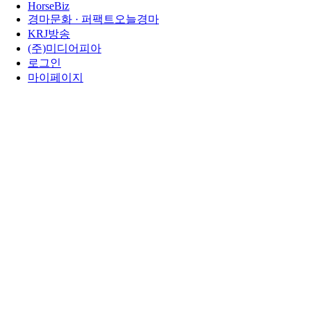
HorseBiz
경마문화 · 퍼팩트오늘경마
KRJ방송
(주)미디어피아
로그인
마이페이지