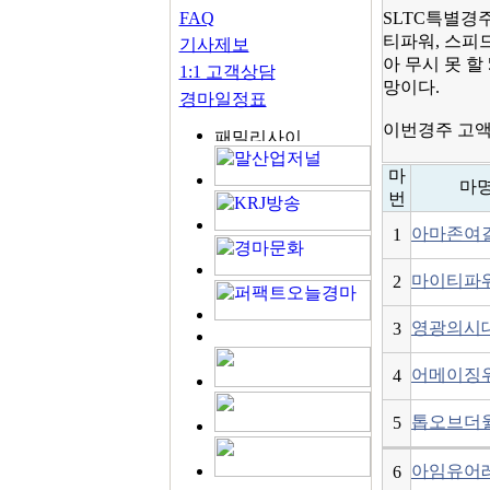
FAQ
SLTC특별경
티파워, 스피
기사제보
아 무시 못 할
1:1 고객상담
망이다.
경마일정표
이번경주 고액
마
마
번
아마존여
1
마이티파
2
영광의시
3
어메이징
4
톱오브더
5
아임유어
6