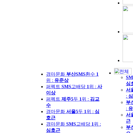
경마문화
부산SMS
환수
1
SM
위 :
유준상
심
퍼펙트
SMS
고배당
1
위 :
사
서
이상
:
심
퍼펙트
제주5
두
1
위 :
김교
부
수
:
유
경마문화
서울5
두
1
위 :
심
서
호근
근
경마문화
SMS
고배당
1
위 :
부
심호근