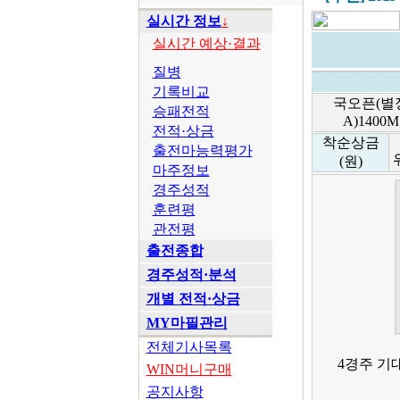
실시간 정보
↓
실시간 예상·결과
질병
기록비교
국오픈(별
승패전적
A)1400M
전적·상금
착순상금
출전마능력평가
(원)
마주정보
경주성적
훈련평
관전평
출전종합
경주성적·분석
개별 전적·상금
MY마필관리
전체기사목록
4경주 기
WIN머니구매
공지사항