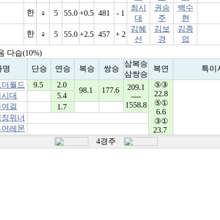
최시
권승
백수
한
♀
5
55.0
+0.5
481
- 1
대
주
현
김혜
김보
김종
한
♀
5
55.0
+2.5
457
+ 2
선
경
업
 다습(10%)
삼복승
마명
단승
연승
복승
쌍승
복연
특이
삼쌍승
브더월드
9.5
2.0
⑤③
209.1
98.1
177.6
22.8
의시대
5.4
----
⑤①
1558.8
존여걸
1.7
6.6
이징위너
③①
유어레몬
23.7
4경주