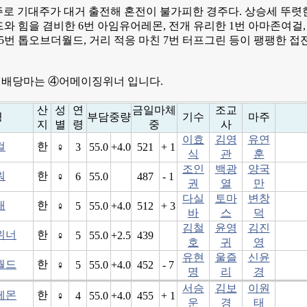
주로 기대주가 대거 출전해 혼전이 불가피한 경주다. 상승세 뚜렷한
드와 힘을 겸비한 6번 아임유어레몬, 전개 유리한 1번 아마존여걸,
 5번 톱오브더월드, 거리 적응 마친 7번 터프그린 등이 팽팽한 접
배당마는 ④어메이징위너 입니다.
산
성
연
금일마체
조교
명
부담중량
기수
마주
지
별
령
중
사
이효
김영
유연
걸
한
♀
3
55.0
+4.0
521
+ 1
식
관
훈
조인
백광
양국
워
한
♀
6
55.0
487
- 1
권
열
만
다실
토마
변창
대
한
♀
5
55.0
+4.0
512
+ 3
바
스
덕
김철
윤영
김진
위너
한
♀
5
55.0
+2.5
439
호
귀
영
유현
울즐
신윤
월드
한
♀
5
55.0
+4.0
452
- 7
명
리
경
서승
김보
이원
레몬
한
♀
4
55.0
+4.0
455
+ 1
운
경
태