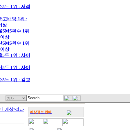
주5
두
1
위 :
서석
S
고배당
1
위 :
이상
울SMS
환수
1
위
이상
산SMS
환수
1
위
이상
울5
두
1
위 :
사이
산5
두
1
위 :
사이
주5
두
1
위 :
김교
간 예상/결과
예상정보 판매