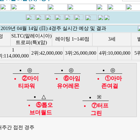
2019년 04월 14일 (日) 4경주 실시간 예상 및 결과
SLTC(말레이시아)
정
레이팅 1~140점
3세
발
트로피(특)(암)
1
2위:
42,000,000
3위:
26,000,000
4위:
10,000,000
5
위:
114,000,000
◎
◎
◎
②마이
⑥아임
①아마
티파워
유어레몬
존여걸
△
※
⑤톱오
⑦터프
브더월드
그린
대주간 접전 경주