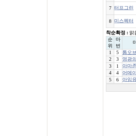
터프그린
7
미스펙터
8
착순확정 :
맑음
순
마
위
번
1
5
톱오
2
3
영광
아마
3
1
4
4
어메
아임
5
6