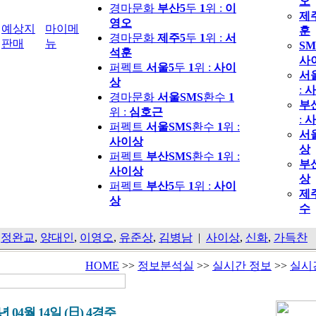
오
경마문화
부산5
두
1
위 :
이
제
영오
예상지
마이메
훈
경마문화
제주5
두
1
위 :
서
판매
뉴
SM
석훈
사
퍼펙트
서울5
두
1
위 :
사이
서
상
:
사
경마문화
서울SMS
환수
1
부
위 :
심호근
:
사
퍼펙트
서울SMS
환수
1
위 :
서
사이상
상
퍼펙트
부산SMS
환수
1
위 :
부
사이상
상
퍼펙트
부산5
두
1
위 :
사이
제
상
수
,
정완교
,
양대인
,
이영오
,
유준상
,
김병남
|
사이상
,
신화
,
가득찬
HOME
>>
정보분석실
>>
실시간 정보
>>
실시
9년 04월 14일 (日) 4경주