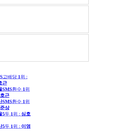
S
고배당
1
위 :
호근
울SMS
환수
1
위
호근
산SMS
환수
1
위
준상
울5
두
1
위 :
심호
산5
두
1
위 :
이영