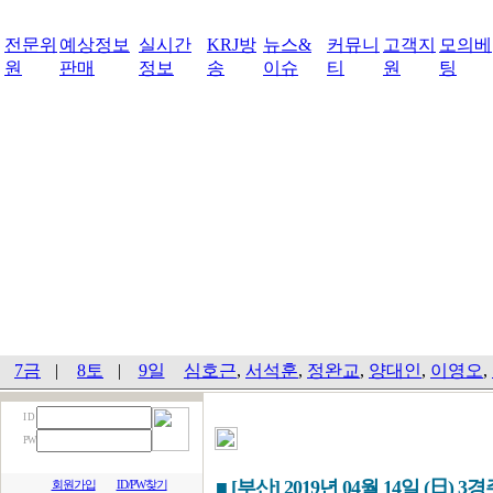
전문위
예상정보
실시간
KRJ방
뉴스&
커뮤니
고객지
모의베
원
판매
정보
송
이슈
티
원
팅
7금
|
8토
|
9일
심호근
,
서석훈
,
정완교
,
양대인
,
이영오
,
I D
PW
■ [부산] 2019년 04월 14일 (日) 3
회원가입
ID/PW찾기