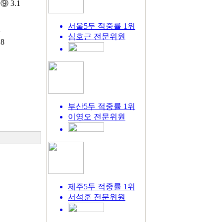
 ⑨ 3.1
서울5두 적중률 1위
2
심호근
전문위원
8
부산5두 적중률 1위
이영오
전문위원
제주5두 적중률 1위
서석훈
전문위원