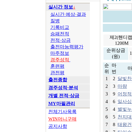
실시간 정보
↓
실시간 예상·결과
질병
기록비교
승패전적
제2(핸디캡
전적·상금
1200M
출전마능력평가
순위상금
마주정보
(원)
경주성적
순
마
훈련평
위
번
관전평
1
2
달빛찬
출전종합
2
3
마량
경주성적·분석
3
9
어정적
개별 전적·상금
4
6
일사십
MY마필관리
5
4
별빛누
전체기사목록
6
5
천지대
WIN머니구매
7
8
태왕건
공지사항