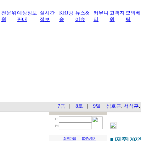
전문위
예상정보
실시간
KRJ방
뉴스&
커뮤니
고객지
모의베
원
판매
정보
송
이슈
티
원
팅
7금
|
8토
|
9일
심호근
,
서석훈
I D
PW
■ [제주] 202
회원가입
ID/PW찾기