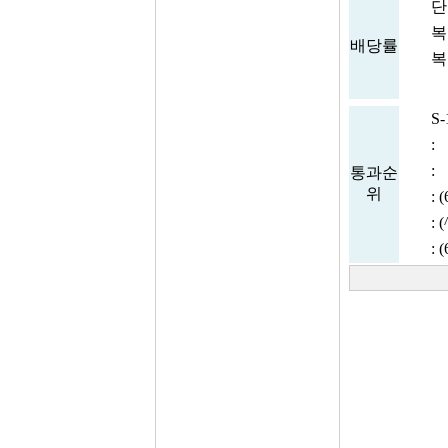
단
복
배당률
복
S-
:
:
통과순
위
: 
: 
: 