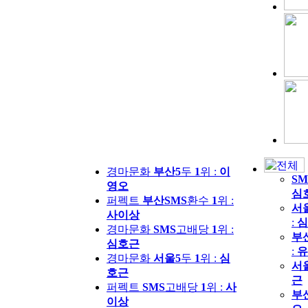
경마문화
부산5
두
1
위 :
이
SM
영오
심
퍼펙트
부산SMS
환수
1
위 :
서
사이상
:
심
경마문화
SMS
고배당
1
위 :
부
심호근
:
유
경마문화
서울5
두
1
위 :
심
서
호근
근
퍼펙트
SMS
고배당
1
위 :
사
부
이상