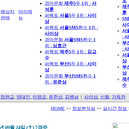
오
경마문화
제주5
두
1
위 :
서
제
석훈
예상지
마이메
훈
퍼펙트
서울5
두
1
위 :
사이
판매
뉴
SM
상
사
퍼펙트
서울SMS
환수
1
위 :
서
사이상
:
사
경마문화
서울SMS
환수
1
부
위 :
심호근
:
사
퍼펙트
제주5
두
1
위 :
김교
서
수
상
퍼펙트
부산5
두
1
위 :
사이
부
상
상
경마문화
부산SMS
환수
1
제
위 :
유준상
수
,
정완교
,
양대인
,
이영오
,
유준상
,
김병남
|
사이상
,
신화
,
가득찬
HOME
>>
정보분석실
>>
실시간 정보
2년 09월 24일 (土) 7경주