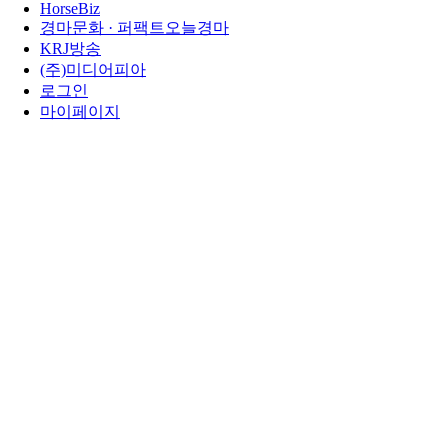
HorseBiz
경마문화 · 퍼팩트오늘경마
KRJ방송
(주)미디어피아
로그인
마이페이지