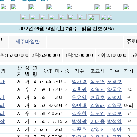
2022년 09월 24일 (土) 7경주 맑음 건조 (4%)
)
제주마일반
주로
1위:
15,000,000
2위:
6,900,000
3위:
4,500,000
4위:
2,100,000
5
산
성
연
마명
중량
마체중
기수
조교사
마주
착차
지
별
령
가
제
거
4
53.5
-6.5
303
-1
임재광
심도연
오경보
제
수
2
58
1.5
297
2
김홍권
강영진
양동우
1¼
기
제
거
6
56
293
원유일
변용호
장덕지
¾
리
제
거
6
52
-4.0
294
4
양민재
김영래
김영구
머리
리
제
수
4
58
4.0
267
-1
강수한
심도연
오경보
코
장
제
거
5
56
3.5
315
2
박성광
이태용
박성익
1¼
제
거
7
52.5
263
-1
김준호
강영진
고명아
4