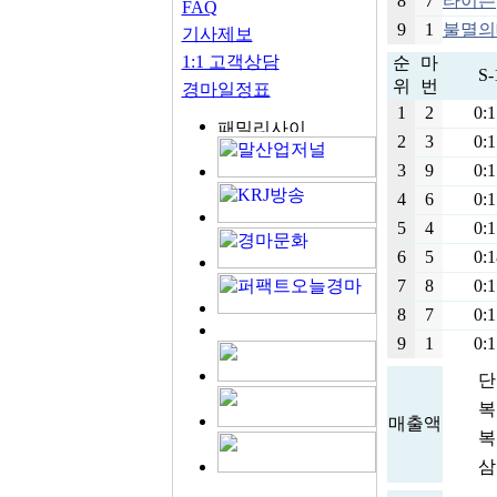
8
7
타이슨
FAQ
9
1
불멸의
기사제보
1:1 고객상담
순
마
S-
위
번
경마일정표
1
2
0:1
2
3
0:1
3
9
0:1
4
6
0:1
5
4
0:1
6
5
0:1
7
8
0:1
8
7
0:1
9
1
0:1
단승
복승
매출액
복연
삼쌍