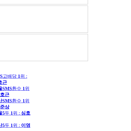
S
고배당
1
위 :
호근
울SMS
환수
1
위
호근
산SMS
환수
1
위
준상
울5
두
1
위 :
심호
산5
두
1
위 :
이영