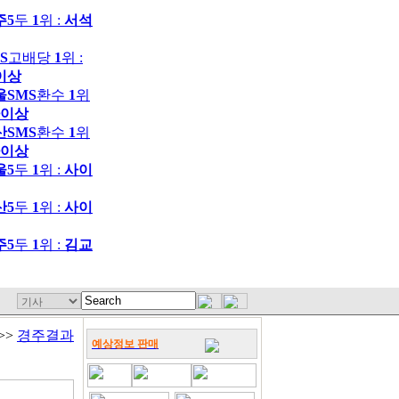
주5
두
1
위 :
서석
S
고배당
1
위 :
이상
울SMS
환수
1
위
이상
산SMS
환수
1
위
이상
울5
두
1
위 :
사이
산5
두
1
위 :
사이
주5
두
1
위 :
김교
>>
경주결과
예상정보 판매