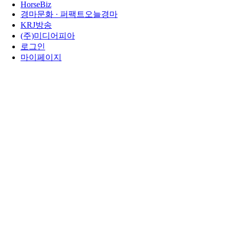
HorseBiz
경마문화 · 퍼팩트오늘경마
KRJ방송
(주)미디어피아
로그인
마이페이지