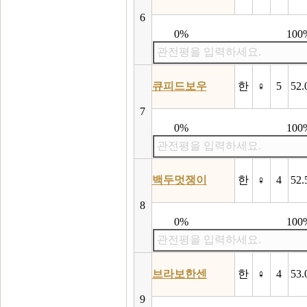
6
0%
100
관전평을 입력하세요.
큐피드보우
한
♀
5
52.
7
0%
100
관전평을 입력하세요.
백두멋쟁이
한
♀
4
52.
8
0%
100
관전평을 입력하세요.
브라보한센
한
♀
4
53.
9