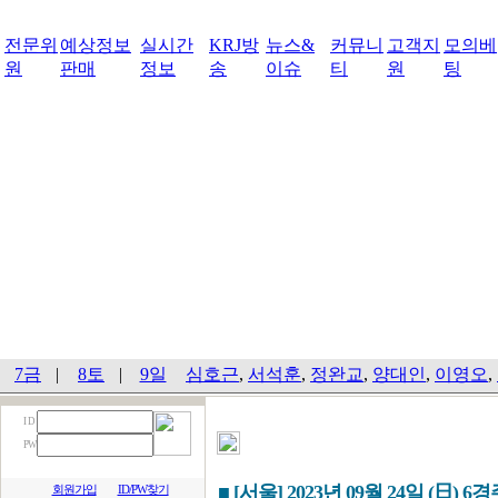
전문위
예상정보
실시간
KRJ방
뉴스&
커뮤니
고객지
모의베
원
판매
정보
송
이슈
티
원
팅
7금
|
8토
|
9일
심호근
,
서석훈
,
정완교
,
양대인
,
이영오
,
I D
PW
■ [서울] 2023년 09월 24일 (日) 6
회원가입
ID/PW찾기