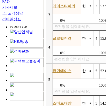
FAQ
에이스티아라
한
♀
3
53.
기사제보
1:1 고객상담
3
경마일정표
0%
100
관전평을 입력하세요.
글로벌진격
한
♀
4
55.
4
0%
100
관전평을 입력하세요.
런던에이스
한
♀
5
52.
5
0%
100
관전평을 입력하세요.
스마트태양
한
♀
5
54.