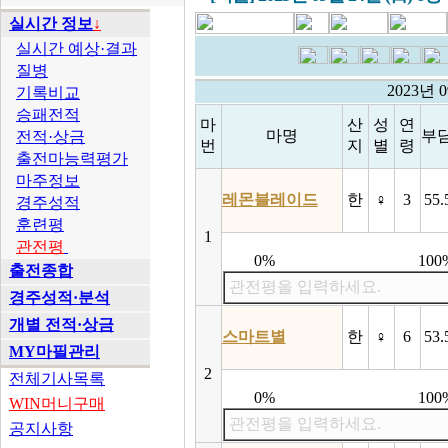
실시간 정보
↓
실시간 예상·결과
질병
2023년 
기록비교
승패전적
마
산
성
연
마명
부
전적·상금
번
지
별
령
출전마능력평가
마주정보
레몬블레이드
한
♀
3
55.
경주성적
훈련평
1
관전평
0%
100
출전종합
관전평을 입력하세요.
경주성적·분석
개별 전적·상금
스마트별
한
♀
6
53.
MY마필관리
2
전체기사목록
0%
100
WIN머니구매
관전평을 입력하세요.
공지사항