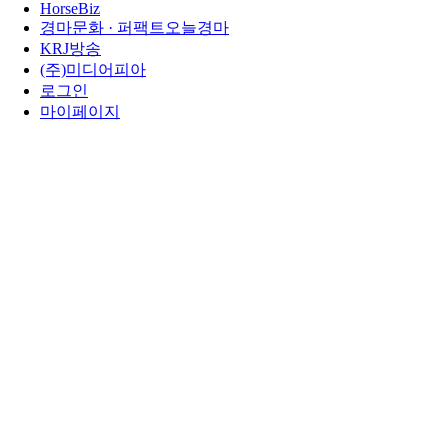
HorseBiz
경마문화 · 퍼팩트오늘경마
KRJ방송
(주)미디어피아
로그인
마이페이지