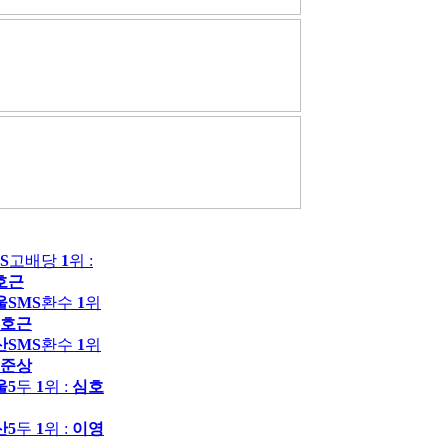
S
고배당
1
위 :
호근
울SMS
환수
1
위
호근
산SMS
환수
1
위
준상
울5
두
1
위 :
심호
산5
두
1
위 :
이영