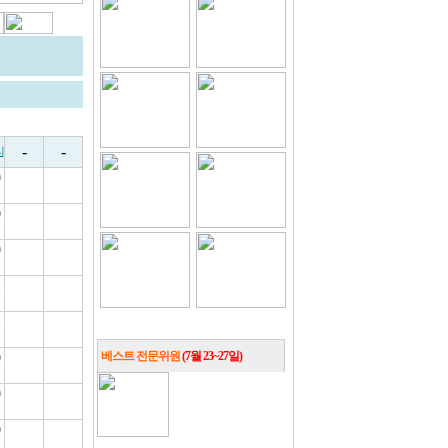
-
-
리
0
0
0
1
1
0
베스트 전문위원
(7월 23~27일)
0
0