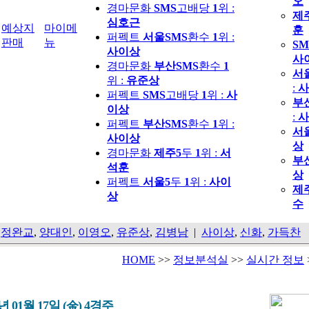
오
경마문화
SMS
고배당
1
위 :
제
심호근
예상지
마이메
훈
퍼펙트
서울SMS
환수
1
위 :
판매
뉴
SM
사이상
사
경마문화
부산SMS
환수
1
서
위 :
유준상
:
사
퍼펙트
SMS
고배당
1
위 :
사
부
이상
:
사
퍼펙트
부산SMS
환수
1
위 :
서
사이상
상
경마문화
제주5
두
1
위 :
서
부
석훈
상
퍼펙트
서울5
두
1
위 :
사이
제
상
수
,
정완교
,
양대인
,
이영오
,
유준상
,
김병남
|
사이상
,
신화
,
가득찬
HOME
>>
정보분석실
>>
실시간 정보
5년 01월 17일 (金) 4경주