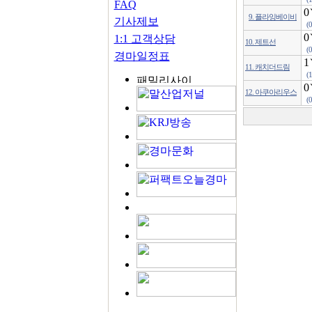
FAQ
0
9. 플라잉베이비
기사제보
(
0
1:1 고객상담
10. 제트선
(
경마일정표
1
11. 캐치더드림
(
0
12. 아쿠아리우스
(