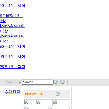
주5
두
1
위 :
서석
S
고배당
1
위 :
이상
울SMS
환수
1
위
이상
산SMS
환수
1
위
이상
울5
두
1
위 :
사이
산5
두
1
위 :
사이
주5
두
1
위 :
김교
>>
승패전적
예상정보 판매