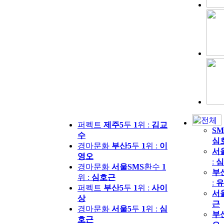
퍼펙트
제주5
두
1
위 :
김교
SM
수
심
경마문화
부산5
두
1
위 :
이
서
영오
:
심
경마문화
서울SMS
환수
1
부
위 :
심호근
:
유
퍼펙트
부산5
두
1
위 :
사이
서
상
근
경마문화
서울5
두
1
위 :
심
부
호근