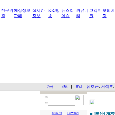
전문위
예상정보
실시간
KRJ방
뉴스&
커뮤니
고객지
모의베
원
판매
정보
송
이슈
티
원
팅
7금
|
8토
|
9일
심호근
,
서석훈
I D
PW
■ [부산] 202
회원가입
ID/PW찾기