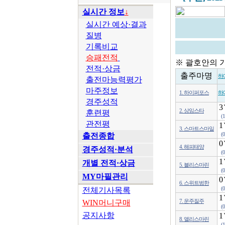
실시간 정보
↓
실시간 예상·결과
질병
기록비교
승패전적
※ 괄호안의 
전적·상금
출주마명
하
출전마능력평가
마주정보
1. 하이퍼포스
하
경주성적
3
2. 상임스타
훈련평
(
관전평
1
3. 스마트스마일
출전종합
(
0
4. 해피태양
경주성적·분석
(
1
개별 전적·상금
5. 블리스마린
(
MY마필관리
0
6. 스위트범한
전체기사목록
(
1
WIN머니구매
7. 운주질주
(
공지사항
1
8. 앨리스마린
(