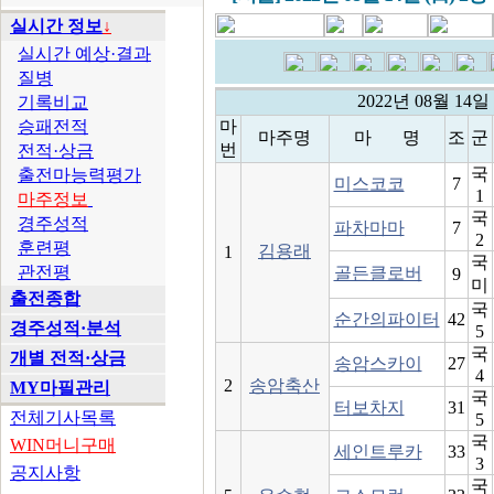
실시간 정보
↓
실시간 예상·결과
질병
2022년 08월 14
기록비교
승패전적
마
마주명
마 명
조
군
번
전적·상금
국
출전마능력평가
미스코코
7
1
마주정보
국
경주성적
파차마마
7
2
훈련평
김용래
1
국
관전평
골든클로버
9
미
출전종합
국
순간의파이터
42
경주성적·분석
5
국
개별 전적·상금
송암스카이
27
4
2
송암축산
MY마필관리
국
터보차지
31
전체기사목록
5
국
WIN머니구매
세인트루카
33
3
공지사항
국