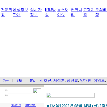
전문위
예상정보
실시간
KRJ방
뉴스&
커뮤니
고객지
모의베
원
판매
정보
송
이슈
티
원
팅
7금
|
8토
|
9일
심호근
,
서석훈
,
정완교
,
양대인
,
이영오
,
I D
PW
■ [서울] 2022년 08월 14일 (日) 2
회원가입
ID/PW찾기