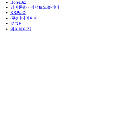
HorseBiz
경마문화 · 퍼팩트오늘경마
KRJ방송
(주)미디어피아
로그인
마이페이지