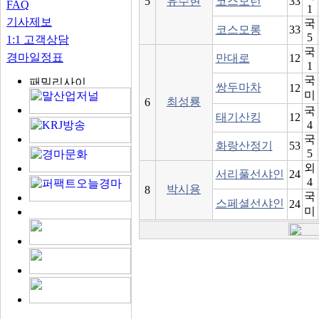
5
유수현
코스모런
33
FAQ
1
기사제보
국
코스모롱
33
5
1:1 고객상담
국
경마일정표
만대로
12
1
국
쌍두마차
12
미
최성룡
6
국
태기산킹
12
4
국
화랑산정기
53
5
외
서리풀선샤인
24
4
박시용
8
국
스페셜선샤인
24
미