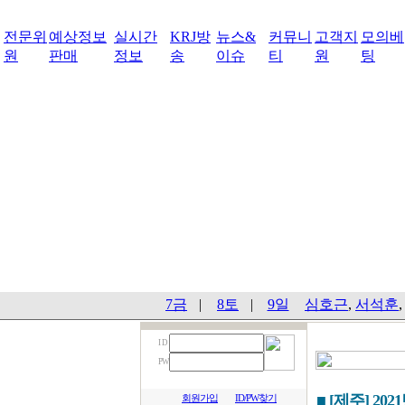
전문위
예상정보
실시간
KRJ방
뉴스&
커뮤니
고객지
모의베
원
판매
정보
송
이슈
티
원
팅
7금
|
8토
|
9일
심호근
,
서석훈
I D
PW
■ [제주] 202
회원가입
ID/PW찾기