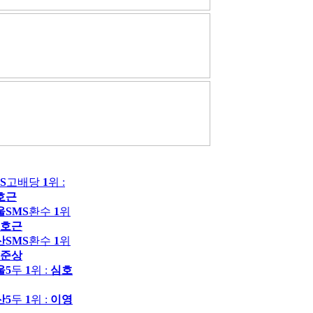
S
고배당
1
위 :
호근
울SMS
환수
1
위
호근
산SMS
환수
1
위
준상
울5
두
1
위 :
심호
산5
두
1
위 :
이영