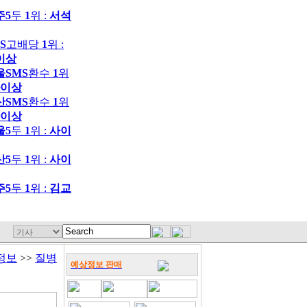
주5
두
1
위 :
서석
S
고배당
1
위 :
이상
울SMS
환수
1
위
이상
산SMS
환수
1
위
이상
울5
두
1
위 :
사이
산5
두
1
위 :
사이
주5
두
1
위 :
김교
정보
>>
질병
예상정보 판매