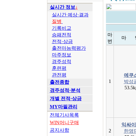
실시간 정보
↓
실시간 예상·결과
질병
기록비교
승패전적
마
마 
번
전적·상금
출전마능력평가
마주정보
경주성적
훈련평
관전평
에쿠
1
박성
출전종합
53.5k
경주성적·분석
개별 전적·상금
MY마필관리
전체기사목록
WIN머니구매
익싸이
공지사항
2
한영