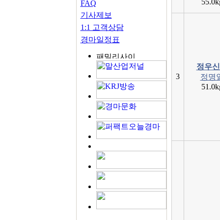
55.0k
FAQ
기사제보
1:1 고객상담
경마일정표
정우신
3
정명
51.0k