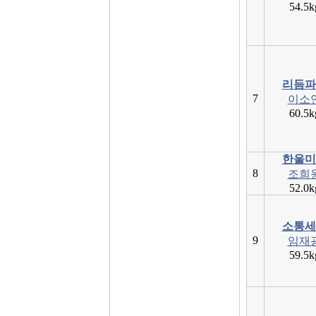
54.5k
리듬파
7
이소
60.5k
한울미
8
조희
52.0k
소통세
9
임재
59.5k