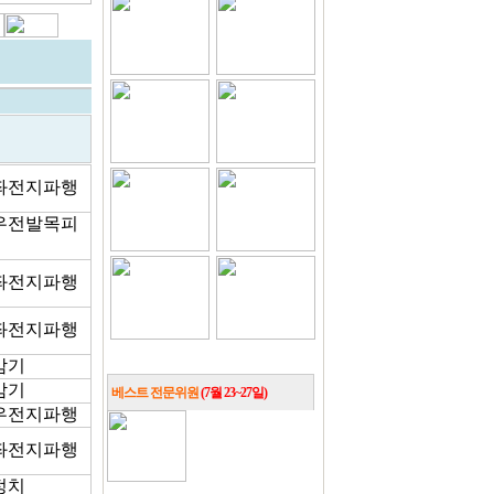
4 좌전지파행
2 우전발목피
8 좌전지파행
4 좌전지파행
 감기
 감기
베스트 전문위원
(7월 23~27일)
1 우전지파행
9 좌전지파행
 정치