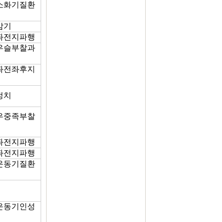
0 소화기질환
 감기
2 좌전지파행
3 우슬부찰과
7 좌전좌후지
 정치
3 우중족부찰
2 좌전지파행
0 좌전지파행
3 운동기질환
5 운동기인성