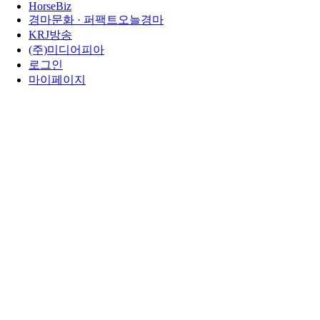
HorseBiz
경마문화 · 퍼팩트오늘경마
KRJ방송
(주)미디어피아
로그인
마이페이지