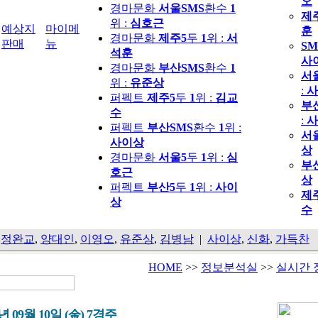
오
경마문화
서울SMS
환수
1
제
위 :
심호근
예상지
마이메
훈
경마문화
제주5
두
1
위 :
서
판매
뉴
SM
석훈
사
경마문화
부산SMS
환수
1
서
위 :
유준상
:
사
퍼펙트
제주5
두
1
위 :
김교
부
수
:
사
퍼펙트
부산SMS
환수
1
위 :
서
사이상
상
경마문화
서울5
두
1
위 :
심
부
호근
상
퍼펙트
부산5
두
1
위 :
사이
제
상
수
,
정완교
,
양대인
,
이영오
,
유준상
,
김병남
|
사이상
,
신화
,
가득찬
HOME
>>
정보분석실
>>
실시간 
1년 09월 10일 (金) 7경주