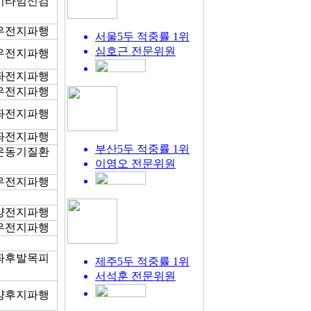
8 기타임신검
5 우전지파행
서울5두 적중률 1위
심호근
전문위원
7 우전지파행
5 좌전지파행
5 우전지파행
2 좌전지파행
0 좌전지파행
부산5두 적중률 1위
8 운동기질환
이영오
전문위원
7 우전지파행
7 양전지파행
2 우전지파행
3 좌후발목피
제주5두 적중률 1위
서석훈
전문위원
0 양후지파행