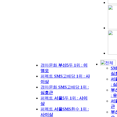
경마문화
부산5
두
1
위 :
이
SM
영오
심
퍼펙트
SMS
고배당
1
위 :
사
서
이상
:
심
경마문화
SMS
고배당
1
위 :
부
심호근
:
유
퍼펙트
서울5
두
1
위 :
사이
서
상
근
퍼펙트
서울SMS
환수
1
위 :
부
사이상