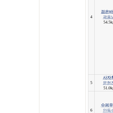
검은바
4
곽용
54.5k
사자
5
문현
51.0k
수퍼우
6
안득