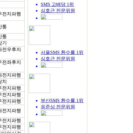
SMS 고배당 1위
심호근
전문위원
1 우전지파행
 산통
 산통
 감기
1 좌전우후지
서울SMS 환수률 1위
심호근
전문위원
8 우전좌후지
0 좌전지파행
 낭치
3 우전지파행
1 우전지파행
부산SMS 환수률 1위
3 우전지파행
유준상
전문위원
6 좌전지파행
4 우전지파행
7 우전지파행