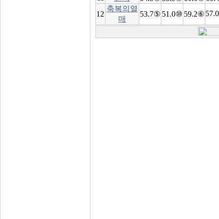
축복의열
57.
12
53.7⑤
51.0⑩
59.2⑥
매