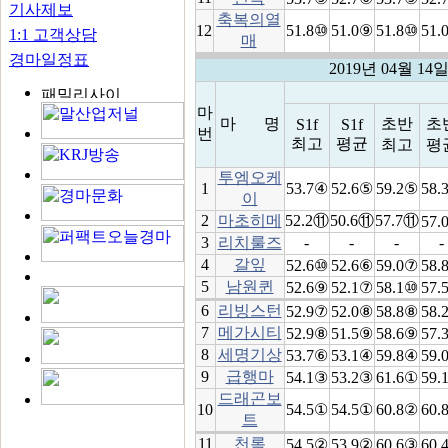
기사제보
축복의열
12
51.8⑩
51.0⑨
51.8⑩
51.
1:1 고객상담
매
경마일정표
2019년 04월 1
마
마 명
초반
초
S1f
S1f
번
최고
평균
최고
평
투엠오케
1
53.7④
52.6⑤
59.2⑤
58.
이
2
마초히메
52.2⑪
50.6⑪
57.7⑪
57.
3
리치룰즈
-
-
-
-
4
갈잎
52.6⑩
52.6⑥
59.0⑦
58.
5
남원퀸
52.6⑨
52.1⑦
58.1⑩
57.
6
리빙스턴
52.9⑦
52.0⑧
58.8⑧
58.
7
메가시티
52.9⑧
51.5⑨
58.6⑨
57.
8
세명기상
53.7⑥
53.1④
59.8④
59.
9
급행마
54.1③
53.2③
61.6①
59.
드래곤보
10
54.5①
54.5①
60.8②
60.
트
11
천록
54.5②
53.9②
60.6③
60.