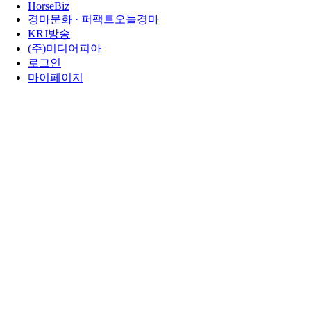
HorseBiz
경마문화 · 퍼팩트오늘경마
KRJ방송
(주)미디어피아
로그인
마이페이지