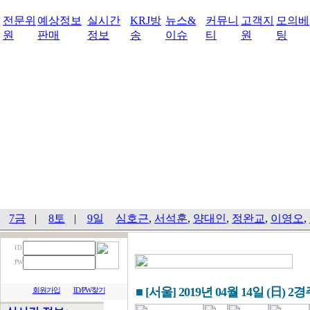
전문위
예상정보
실시간
KRJ방
뉴스&
커뮤니
고객지
모의베
원
판매
정보
송
이슈
티
원
팅
7금
|
8토
|
9일
심호근
,
서석훈
,
양대인
,
정완교
,
이영오
,
I D
PW
■ [서울] 2019년 04월 14일 (日) 2
회원가입
ID/PW찾기