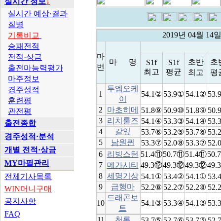
실시간 정보
↓
실시간 예상·결과
질병
2019년 04월 1
기록비교
승패전적
마
전적·상금
마 명
초반
초
S1f
S1f
번
출전마능력평가
최고
평균
최고
평
마주정보
투엠오케
경주성적
1
54.1②
53.9①
54.1②
53.
이
훈련평
2
마초히메
51.8⑨
50.9⑩
51.8⑨
50.
관전평
3
리치룰즈
54.1④
53.3③
54.1④
53.
출전종합
4
갈잎
53.7⑥
53.2⑤
53.7⑥
53.
경주성적·분석
5
남원퀸
53.3⑦
52.0⑧
53.3⑦
52.
개별 전적·상금
6
리빙스턴
51.4⑪
50.7⑪
51.4⑪
50.
MY마필관리
7
메가시티
49.3⑫
49.3⑫
49.3⑫
49.
8
세명기상
전체기사목록
54.1①
53.4②
54.1①
53.
9
급행마
52.2⑧
52.2⑦
52.2⑧
52.
WIN머니구매
드래곤보
공지사항
10
54.1③
53.3④
54.1③
53.
트
FAQ
11
천록
53.7⑤
52.7⑥
53.7⑤
52.