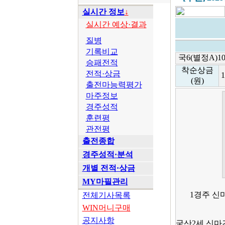
실시간 정보
↓
실시간 예상·결과
질병
기록비교
국6(별정A)10
승패전적
착순상금
전적·상금
(원)
출전마능력평가
마주정보
경주성적
훈련평
관전평
출전종합
경주성적·분석
개별 전적·상금
MY마필관리
1경주 신
전체기사목록
WIN머니구매
공지사항
국산2세 신마