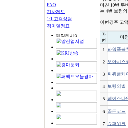
FAQ
마친 10번 두
는 4번 보령
기사제보
1:1 고객상담
이번경주 고액
경마일정표
마
마
번
파워풀블
1
오아시스
2
파워풀케
3
보령의별
4
레이스나
5
골든코드
6
슈퍼위크
7