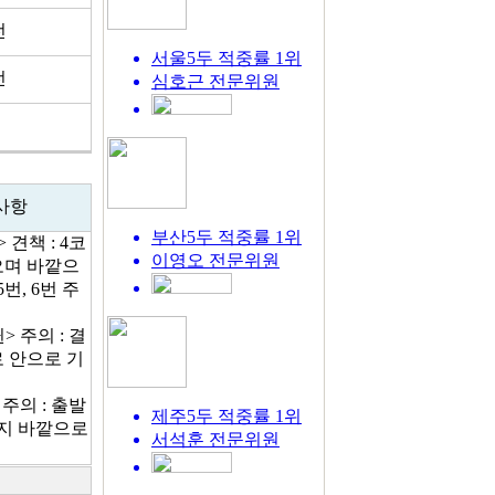
전
서울5두 적중률 1위
전
심호근
전문위원
사항
부산5두 적중률 1위
 견책 : 4코
이영오
전문위원
오며 바깥으
번, 6번 주
> 주의 : 결
 안으로 기
 주의 : 출발
제주5두 적중률 1위
지 바깥으로
서석훈
전문위원