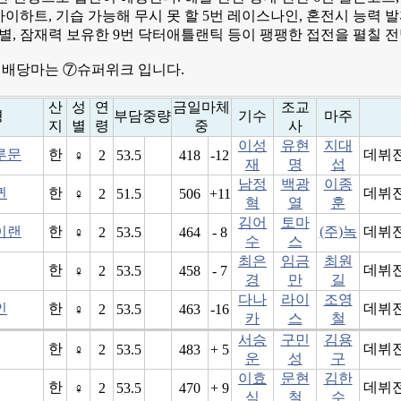
바이하트, 기습 가능해 무시 못 할 5번 레이스나인, 혼전시 능력 발
의별, 잠재력 보유한 9번 닥터애틀랜틱 등이 팽팽한 접전을 펼칠 
배당마는 ⑦슈퍼위크 입니다.
산
성
연
금일마체
조교
명
부담중량
기수
마주
지
별
령
중
사
이성
유현
지대
루문
한
데뷔
♀
2
53.5
418
-12
재
명
섭
남정
백광
이종
퀸
한
데뷔
♀
2
51.5
506
+11
혁
열
훈
김어
토마
이랜
한
(주)녹
데뷔
♀
2
53.5
464
- 8
수
스
최은
임금
최원
한
데뷔
♀
2
53.5
458
- 7
경
만
길
다나
라이
조영
인
한
데뷔
♀
2
53.5
463
-16
카
스
철
서승
구민
김용
한
데뷔
♀
2
53.5
483
+ 5
운
성
구
이효
문현
김한
한
데뷔
♀
2
53.5
470
+ 9
식
철
수