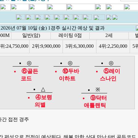
2026년 07월 10일 (金) 1경주 실시간 예상 및 결과
00M
일반(암)
레이팅 0점
2세
발
1위:
24,750,000
2위:
9,900,000
3위:
6,300,000
4위:
2,250,000
5
◎
◎
◎
⑥골든
⑩두바
⑤레이
코드
이하트
스나인
△
※
④보령
⑨닥터
의별
애틀랜틱
마간 접전 경주
간 편성으로 접전이 예상된다. 해볼 만한 상대 만난 6번 골든코드,