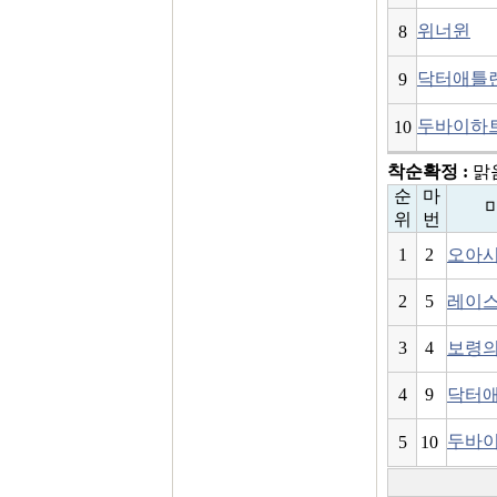
위너윈
8
닥터애틀
9
두바이하
10
착순확정 :
맑음
순
마
위
번
1
2
오아
2
5
레이
3
4
보령
4
9
닥터
두바
5
10