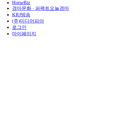
HorseBiz
경마문화 · 퍼팩트오늘경마
KRJ방송
(주)미디어피아
로그인
마이페이지