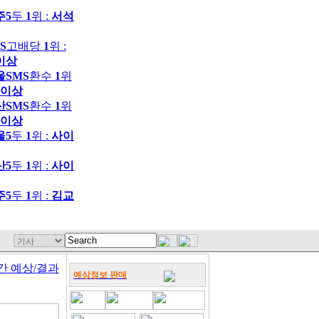
주5
두
1
위 :
서석
S
고배당
1
위 :
이상
울SMS
환수
1
위
이상
산SMS
환수
1
위
이상
울5
두
1
위 :
사이
산5
두
1
위 :
사이
주5
두
1
위 :
김교
간 예상/결과
예상정보 판매