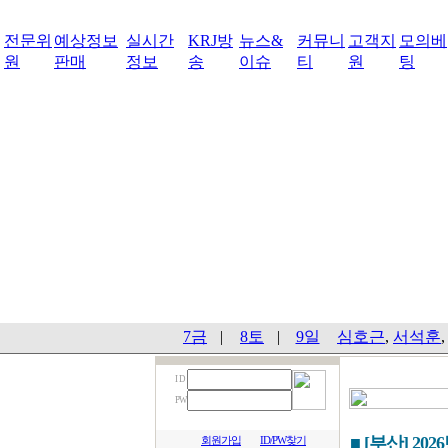
전문위
예상정보
실시간
KRJ방
뉴스&
커뮤니
고객지
모의베
원
판매
정보
송
이슈
티
원
팅
7금
|
8토
|
9일
심호근
,
서석훈
I D
PW
■ [부산] 202
회원가입
ID/PW찾기