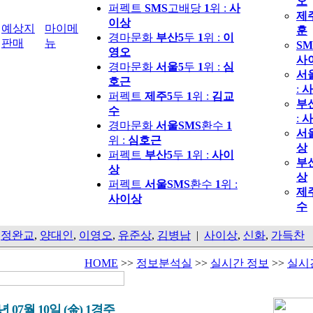
오
퍼펙트
SMS
고배당
1
위 :
사
제
이상
예상지
마이메
훈
경마문화
부산5
두
1
위 :
이
판매
뉴
SM
영오
사
경마문화
서울5
두
1
위 :
심
서
호근
:
사
퍼펙트
제주5
두
1
위 :
김교
부
수
:
사
경마문화
서울SMS
환수
1
서
위 :
심호근
상
퍼펙트
부산5
두
1
위 :
사이
부
상
상
퍼펙트
서울SMS
환수
1
위 :
제
사이상
수
,
정완교
,
양대인
,
이영오
,
유준상
,
김병남
|
사이상
,
신화
,
가득찬
HOME
>>
정보분석실
>>
실시간 정보
>>
실시
6년 07월 10일 (金) 1경주