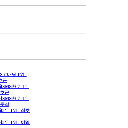
S
고배당
1
위 :
호근
울SMS
환수
1
위
호근
산SMS
환수
1
위
준상
울5
두
1
위 :
심호
산5
두
1
위 :
이영