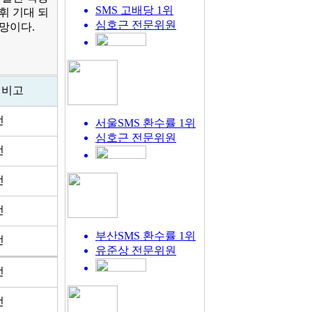
SMS 고배당 1위
휘 기대 되
심호근
전문위원
전망이다.
비고
전
서울SMS 환수률 1위
심호근
전문위원
전
전
전
부산SMS 환수률 1위
전
유준상
전문위원
전
전