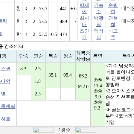
박재
권승
손병
한
데뷔
♀
2
53.5
441
+ 6
이
주
현
최시
백광
권혁
랜틱
한
데뷔
♀
2
53.5
489
-17
대
열
희
조인
임성
빅크
트
한
♀
2
53.5
+0.5
474
권
실
루
 건조(4%)
삼복승
마명
단승
연승
복승
쌍승
복연
특이
삼쌍승
<기수 남정혁>
시스퀸
8.3
2.5
너를 돌아나
35.1
95.4
86.2
로 진로변경, 5
②⑤
스나인
1.8
----
행방해
11.4
652.0
<2 오아시스퀸
②④
의별
2.3
9.9
승선 직선주로
⑤④
댐
애틀랜틱
9.2
<6 골든코드>
부터 4코너까
이하트
기댐
1경주