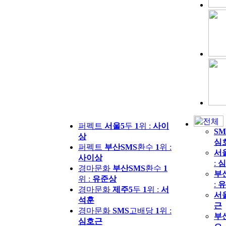
퍼펙트
서울5
두
1
위 :
사이
SM
상
심
퍼펙트
부산SMS
환수
1
위 :
서
사이상
:
심
경마문화
부산SMS
환수
1
부
위 :
유준상
:
유
경마문화
제주5
두
1
위 :
서
서
석훈
근
경마문화
SMS
고배당
1
위 :
부
심호근