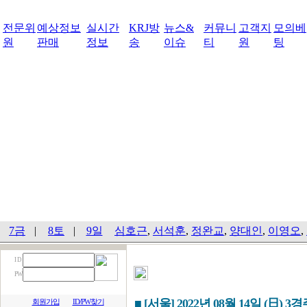
전문위
예상정보
실시간
KRJ방
뉴스&
커뮤니
고객지
모의베
원
판매
정보
송
이슈
티
원
팅
7금
|
8토
|
9일
심호근
,
서석훈
,
정완교
,
양대인
,
이영오
,
I D
PW
■ [서울] 2022년 08월 14일 (日) 3
회원가입
ID/PW찾기