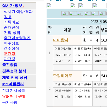
실시간 정보
↓
실시간 예상·결과
질병
2022년 
기록비교
승패전적
마
산
성
연
마명
부
번
지
별
령
전적·상금
출전마능력평가
마이왕자
한
♀
4
56.
마주정보
경주성적
04월 28일(금)
04월 27일(목)
04월 26일
1
훈련평
06:53 ~ 07:02
07:50 ~ 08:06
07:22 ~ 07
관전평
다비드 9분
다비드 16분
다비드 1
출전종합
경주성적·분석
한강히어로
한
♀
6
54.
개별 전적·상금
MY마필관리
05월 08일(목)
05월 07일(수)
05월 05일
2
전체기사목록
06:25 ~ 06:36
06:10 ~ 06:21
06:40 ~ 06
WIN머니구매
이기회 11분
이기회 11분
이기회 1
공지사항