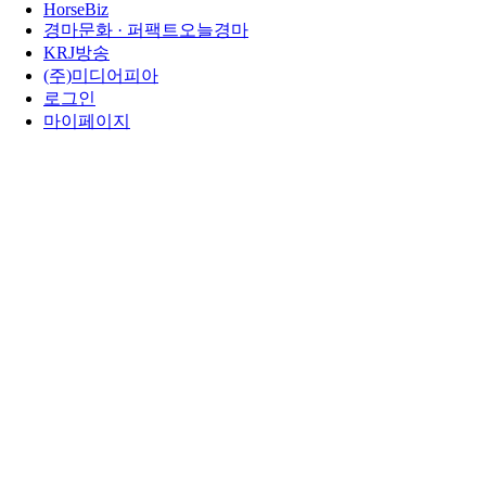
HorseBiz
경마문화 · 퍼팩트오늘경마
KRJ방송
(주)미디어피아
로그인
마이페이지