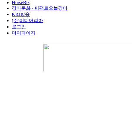
HorseBiz
경마문화 · 퍼팩트오늘경마
KRJ방송
(주)미디어피아
로그인
마이페이지