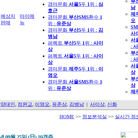
부
경마문화
서울5
두
1
위 :
심
남
호근
제
예상지
마이메
경마문화
부산SMS
환수
1
오
판매
뉴
위 :
유준상
SM
경마문화
부산5
두
1
위 :
김
사
병남
서
퍼펙트
부산5
두
1
위 :
사이
:
사
상
부
퍼펙트
서울5
두
1
위 :
사이
:
사
상
서
경마문화
제주5
두
1
위 :
이
상
영오
부
경마문화
서울SMS
환수
1
상
위 :
유준상
제
,
양대인
,
정완교
,
이영오
,
유준상
,
김병남
|
사이상
,
신화
HOME
>>
정보분석실
>>
실시간 정
2년 09월 25일 (日) 10경주