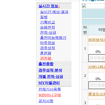
실시간 정보
↓
실시간 예상·결과
질병
기록비교
승패전적
마
마
번
전적·상금
출전마능력평가
브라보삭
마주정보
경주성적
1
0%
훈련평
관전평을
관전평
출전종합
사려니퍼
경주성적·분석
2
개별 전적·상금
0%
MY마필관리
관전평을
전체기사목록
콩코드스
WIN머니구매
공지사항
3