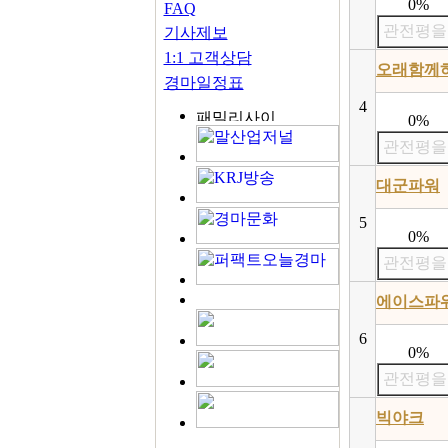
0%
FAQ
관전평을
기사제보
1:1 고객상담
오래함께
경마일정표
4
0%
관전평을
대군파워
5
0%
관전평을
에이스파
6
0%
관전평을
빅야크