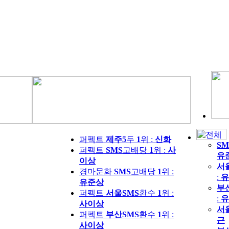
퍼펙트
제주5
두
1
위 :
신화
SM
퍼펙트
SMS
고배당
1
위 :
사
유
이상
서
경마문화
SMS
고배당
1
위 :
:
유
유준상
부
퍼펙트
서울SMS
환수
1
위 :
:
유
사이상
서
퍼펙트
부산SMS
환수
1
위 :
근
사이상