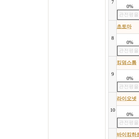
7
0%
관전평을
초토마
8
0%
관전평을
킹덤스톰
9
0%
관전평을
라이오넷
10
0%
관전평을
바이킹하