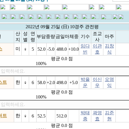
2022년 09월 25일 (日) 10경주 관전평
산
성
연
조교
명
부담중량
금일마체중
기수
마주
지
별
령
사
임다
이관
김창
스
미
♀
5
52.0
-5.0
488.0
+10.0
빈
호
식
평균 0.0 점
100%
 입력하세요.
박을
이신
오영
스트
한
♀
6
58.0
+2.0
498.0
+5.0
운
우
익
평균 0.0 점
100%
 입력하세요.
박태
곽영
김준
퍼트
한
♀
6
52.5
512.0
종
효
현
평균 0.0 점