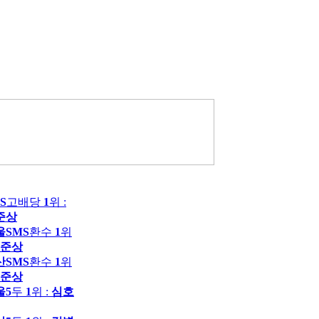
S
고배당
1
위 :
준상
울SMS
환수
1
위
준상
산SMS
환수
1
위
준상
울5
두
1
위 :
심호