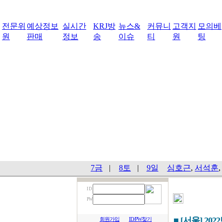
전문위
예상정보
실시간
KRJ방
뉴스&
커뮤니
고객지
모의베
원
판매
정보
송
이슈
티
원
팅
7금
|
8토
|
9일
심호근
,
서석훈
I D
PW
■ [서울] 202
회원가입
ID/PW찾기