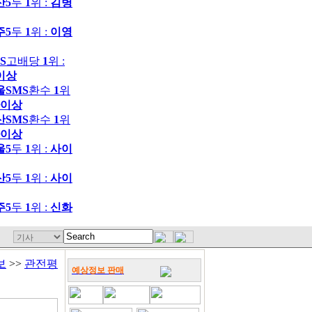
산5
두
1
위 :
김병
주5
두
1
위 :
이영
S
고배당
1
위 :
이상
울SMS
환수
1
위
이상
산SMS
환수
1
위
이상
울5
두
1
위 :
사이
산5
두
1
위 :
사이
주5
두
1
위 :
신화
보
>>
관전평
예상정보 판매