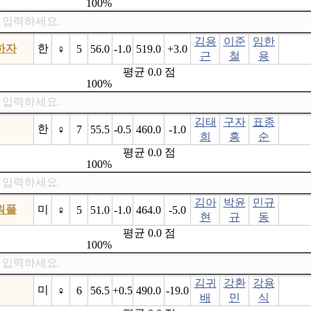
100%
 입력하세요.
김용
이준
임한
하자
한
♀
5
56.0
-1.0
519.0
+3.0
근
철
용
평균 0.0 점
100%
 입력하세요.
김태
구자
표종
한
♀
7
55.5
-0.5
460.0
-1.0
희
흥
순
평균 0.0 점
100%
 입력하세요.
김아
박윤
민규
워풀
미
♀
5
51.0
-1.0
464.0
-5.0
현
규
동
평균 0.0 점
100%
 입력하세요.
김귀
강환
강용
미
♀
6
56.5
+0.5
490.0
-19.0
배
민
식