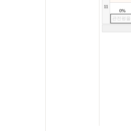
11
0%
관전평을