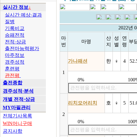
실시간 정보
↓
실시간 예상·결과
질병
2022년 
기록비교
승패전적
마
산
성
연
마명
부
전적·상금
번
지
별
령
출전마능력평가
마주정보
가나패션
한
♀
4
52.
경주성적
훈련평
1
관전평
0%
100
출전종합
관전평을 입력하세요.
경주성적·분석
개별 전적·상금
리치모어리치
호
♀
5
51.
MY마필관리
2
전체기사목록
0%
100
WIN머니구매
관전평을 입력하세요.
공지사항