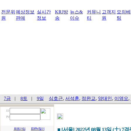
전문위
예상정보
실시간
KRJ방
뉴스&
커뮤니
고객지
모의베
원
판매
정보
송
이슈
티
원
팅
7금
|
8토
|
9일
심호근
,
서석훈
,
정완교
,
양대인
,
이영오
,
I D
PW
■ [서울] 2022년 08월 13일 (土) 7
회원가입
ID/PW찾기