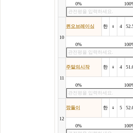
0%
100
관전평을 입력하세요.
퀸오브레이싱
한
♀
4
52.
10
0%
100
관전평을 입력하세요.
주말의시작
한
♀
4
51.
11
0%
100
관전평을 입력하세요.
깡돌이
한
♀
5
52.
12
0%
100