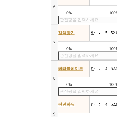
6
0%
100
관전평을 입력하세요.
갈색향기
한
♀
5
52.
7
0%
100
관전평을 입력하세요.
헤라블레이드
한
♀
4
52.
8
0%
100
관전평을 입력하세요.
런던파워
한
♀
4
52.
9