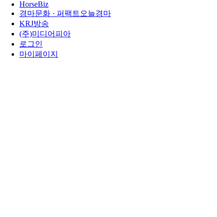
HorseBiz
경마문화 · 퍼팩트오늘경마
KRJ방송
(주)미디어피아
로그인
마이페이지