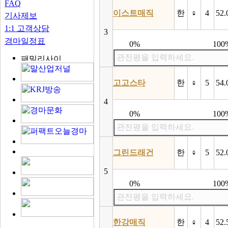
FAQ
이스트매직
한
♀
4
52.
기사제보
1:1 고객상담
3
경마일정표
0%
100
관전평을 입력하세요.
고고스타
한
♀
5
54.
4
0%
100
관전평을 입력하세요.
그린드래건
한
♀
5
52.
5
0%
100
관전평을 입력하세요.
한강매직
한
♀
4
52.