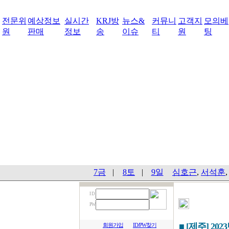
전문위
예상정보
실시간
KRJ방
뉴스&
커뮤니
고객지
모의베
원
판매
정보
송
이슈
티
원
팅
7금
|
8토
|
9일
심호근
,
서석훈
I D
PW
■ [제주] 202
회원가입
ID/PW찾기