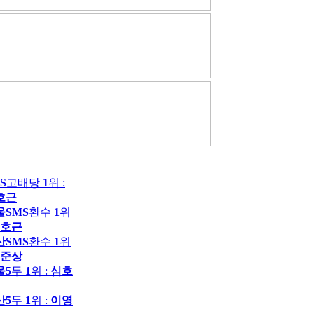
S
고배당
1
위 :
호근
울SMS
환수
1
위
호근
산SMS
환수
1
위
준상
울5
두
1
위 :
심호
산5
두
1
위 :
이영