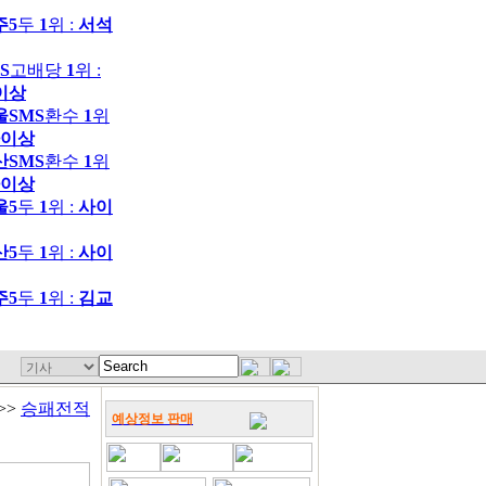
주5
두
1
위 :
서석
S
고배당
1
위 :
이상
울SMS
환수
1
위
이상
산SMS
환수
1
위
이상
울5
두
1
위 :
사이
산5
두
1
위 :
사이
주5
두
1
위 :
김교
>>
승패전적
예상정보 판매