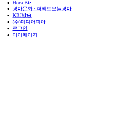
HorseBiz
경마문화 · 퍼팩트오늘경마
KRJ방송
(주)미디어피아
로그인
마이페이지