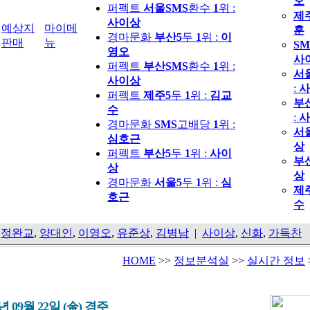
오
퍼펙트
서울SMS
환수
1
위 :
제
사이상
예상지
마이메
훈
경마문화
부산5
두
1
위 :
이
판매
뉴
SM
영오
사
퍼펙트
부산SMS
환수
1
위 :
서
사이상
:
사
퍼펙트
제주5
두
1
위 :
김교
부
수
:
사
경마문화
SMS
고배당
1
위 :
서
심호근
상
퍼펙트
부산5
두
1
위 :
사이
부
상
상
경마문화
서울5
두
1
위 :
심
제
호근
수
,
정완교
,
양대인
,
이영오
,
유준상
,
김병남
|
사이상
,
신화
,
가득찬
HOME
>>
정보분석실
>>
실시간 정보
3년 09월 22일 (金) 경주