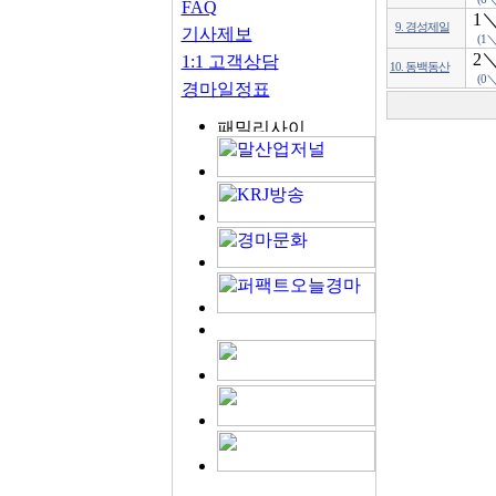
FAQ
1
9. 경성제일
기사제보
(1＼
2
1:1 고객상담
10. 동백동산
(0＼
경마일정표