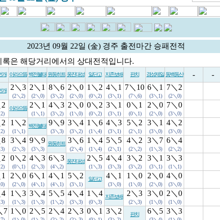
2023년 09월 22일 (金) 경주 출전마간 승패전적
기록은 해당거리에서의 상대전적입니다.
-
-
번개
아라으뜸
백전불태
원동히트
웅진대성
일단고
지존보배
판치
경성제일
동백동산
2＼3
2＼1
8＼6
2＼0
1＼2
4＼1
7＼10
6＼1
7＼2
번개
(2＼2)
(2＼0)
(3＼2)
(2＼0)
(0＼2)
(3＼1)
(7＼6)
(3＼1)
(2＼0)
＼2
2＼1
4＼3
2＼0
0＼2
3＼1
0＼1
2＼0
7＼0
아라으뜸
2)
(1＼1)
(3＼2)
(1＼0)
(0＼2)
(3＼1)
(0＼1)
(2＼0)
(3＼0)
＼2
1＼2
9＼9
3＼4
1＼6
4＼3
5＼2
3＼1
4＼2
백전불태
2)
(1＼1)
(3＼3)
(3＼2)
(1＼4)
(3＼1)
(2＼1)
(3＼0)
(3＼0)
＼8
3＼4
9＼9
3＼6
1＼4
5＼5
4＼2
3＼7
6＼4
원동히트
3)
(2＼3)
(3＼3)
(2＼4)
(1＼4)
(2＼1)
(2＼2)
(1＼3)
(2＼2)
＼2
0＼2
4＼3
6＼3
2＼5
4＼4
3＼2
3＼1
3＼3
웅진대성
2)
(0＼1)
(2＼3)
(4＼2)
(1＼3)
(3＼3)
(3＼2)
(3＼1)
(1＼1)
＼1
2＼0
6＼1
4＼1
5＼2
4＼1
1＼0
2＼0
4＼0
일단고
0)
(2＼0)
(4＼1)
(4＼1)
(3＼1)
(3＼0)
(1＼0)
(2＼0)
(3＼0)
＼4
1＼3
3＼4
5＼5
4＼4
1＼4
2＼3
3＼0
2＼0
지존보배
3)
(1＼3)
(1＼3)
(1＼2)
(3＼3)
(0＼3)
(2＼3)
(1＼0)
(1＼0)
＼7
1＼0
2＼5
2＼4
2＼3
0＼1
3＼2
6＼5
3＼3
판치
7)
(1＼0)
(1＼2)
(2＼2)
(2＼3)
(0＼1)
(3＼2)
(3＼4)
(1＼0)