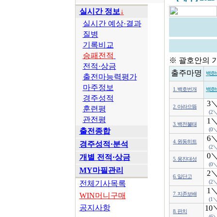
실시간 정보
↓
실시간 예상·결과
질병
기록비교
승패전적
※ 괄호안의 
전적·상금
출주마명
백호
출전마능력평가
마주정보
1. 백호번개
백호
경주성적
3
2. 아라으뜸
훈련평
(2＼
관전평
1
3. 백전불태
출전종합
(0＼
6
4. 원동히트
경주성적·분석
(2＼
0
개별 전적·상금
5. 웅진대성
(0＼
MY마필관리
2
6. 일단고
전체기사목록
(2＼
1
WIN머니구매
7. 지존보배
(1＼
공지사항
10
8. 판치
(6＼