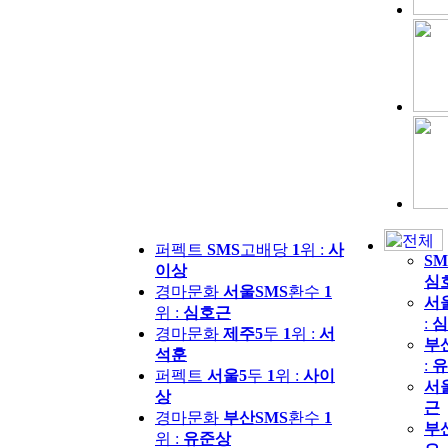
퍼펙트
SMS
고배당
1
위 :
사
SM
이상
심
경마문화
서울SMS
환수
1
서
위 :
심호근
:
심
경마문화
제주5
두
1
위 :
서
부
석훈
:
유
퍼펙트
서울5
두
1
위 :
사이
서
상
근
경마문화
부산SMS
환수
1
부
위 :
유준상