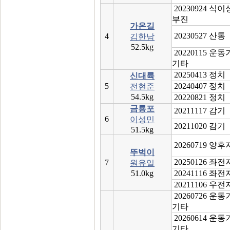
20230924 식
부진
가온길
20230527 산통
4
김한남
52.5kg
20220115 운
기타
20250413 정치
신대륙
5
20240407 정치
전현준
54.5kg
20220821 정치
금룡포
20211117 감기
6
이성민
20211020 감기
51.5kg
20260719 양
뚜벅이
20250126 좌
7
원유일
51.0kg
20241116 좌
20211106 우
20260726 운
기타
20260614 운
기타