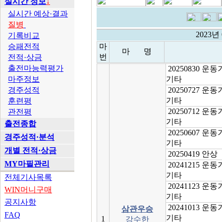
실시간 정보
↓
실시간 예상·결과
질병
2023년
기록비교
승패전적
마
마 명
번
전적·상금
출전마능력평가
20250830 운
마주정보
기타
경주성적
20250727 운
기타
훈련평
20250712 운
관전평
기타
출전종합
20250607 운
경주성적·분석
기타
개별 전적·상금
20250419 안상
MY마필관리
20241215 운
기타
전체기사목록
20241123 운
WIN머니구매
기타
공지사항
20241013 운
삼관우승
FAQ
기타
1
강수한