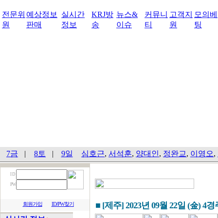
전문위
예상정보
실시간
KRJ방
뉴스&
커뮤니
고객지
모의베
원
판매
정보
송
이슈
티
원
팅
7금
|
8토
|
9일
심호근
,
서석훈
,
양대인
,
정완교
,
이영오
,
I D
PW
■ [제주] 2023년 09월 22일 (金) 4
회원가입
ID/PW찾기