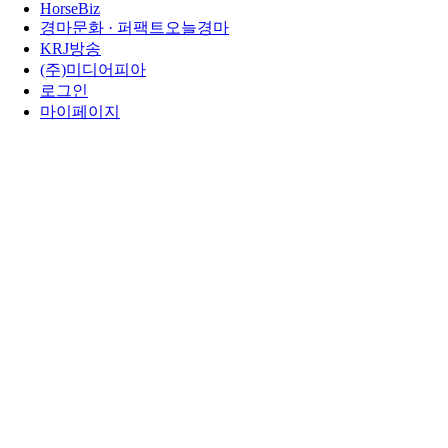
HorseBiz
경마문화 · 퍼팩트오늘경마
KRJ방송
(주)미디어피아
로그인
마이페이지