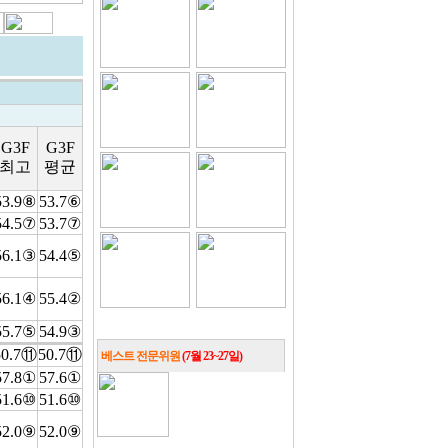
G3F
G3F
최고
평균
53.9⑧
53.7⑥
54.5⑦
53.7⑦
56.1③
54.4⑤
56.1④
55.4②
55.7⑤
54.9③
50.7⑪
50.7⑪
베스트 전문위원
(7월 23~27일)
57.8①
57.6①
51.6⑩
51.6⑩
52.0⑨
52.0⑨