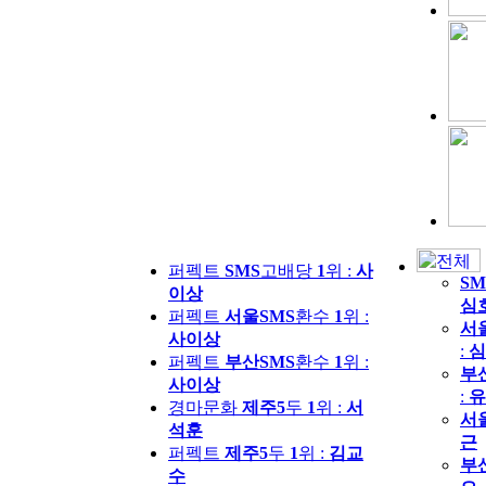
퍼펙트
SMS
고배당
1
위 :
사
SM
이상
심
퍼펙트
서울SMS
환수
1
위 :
서
사이상
:
심
퍼펙트
부산SMS
환수
1
위 :
부
사이상
:
유
경마문화
제주5
두
1
위 :
서
서
석훈
근
퍼펙트
제주5
두
1
위 :
김교
부
수