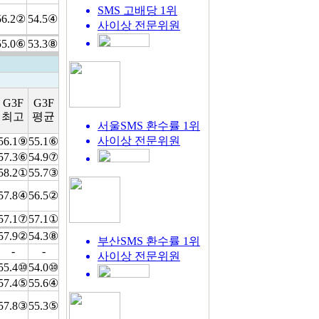
SMS 고배당 1위
56.2②
54.5④
사이상
전문위원
55.0⑥
53.3⑧
G3F
G3F
최고
평균
서울SMS 환수률 1위
사이상
전문위원
56.1⑨
55.1⑥
57.3⑥
54.9⑦
58.2①
55.7③
57.8④
56.5②
57.1⑦
57.1①
57.9②
54.3⑧
부산SMS 환수률 1위
-
-
사이상
전문위원
55.4⑩
54.0⑩
57.4⑤
55.6④
57.8③
55.3⑤