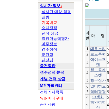
실시간 정보
↓
실시간 예상·결과
질병
기록비교
승패전적
마
전적·상금
마 명
번
출전마능력평가
마주정보
1
대호누리
경주성적
2
로드투퀸
훈련평
에이스포
관전평
3
텐
출전종합
월드클래
경주성적·분석
4
스캣
개별 전적·상금
5
황우장사
MY마필관리
6
멀티히트
7
닥터팡팡
전체기사목록
8
야생화
WIN머니구매
함안여항
공지사항
4
9
산